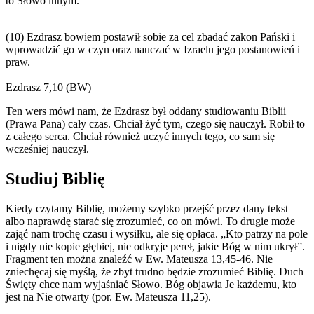
to Słowo innym.
(10) Ezdrasz bowiem postawił sobie za cel zbadać zakon Pański i
wprowadzić go w czyn oraz nauczać w Izraelu jego postanowień i
praw.
Ezdrasz 7,10 (BW)
Ten wers mówi nam, że Ezdrasz był oddany studiowaniu Biblii
(Prawa Pana) cały czas. Chciał żyć tym, czego się nauczył. Robił to
z całego serca. Chciał również uczyć innych tego, co sam się
wcześniej nauczył.
Studiuj Biblię
Kiedy czytamy Biblię, możemy szybko przejść przez dany tekst
albo naprawdę starać się zrozumieć, co on mówi. To drugie może
zająć nam trochę czasu i wysiłku, ale się opłaca. „Kto patrzy na pole
i nigdy nie kopie głębiej, nie odkryje pereł, jakie Bóg w nim ukrył”.
Fragment ten można znaleźć w Ew. Mateusza 13,45-46. Nie
zniechęcaj się myślą, że zbyt trudno będzie zrozumieć Biblię. Duch
Święty chce nam wyjaśniać Słowo. Bóg objawia Je każdemu, kto
jest na Nie otwarty (por. Ew. Mateusza 11,25).