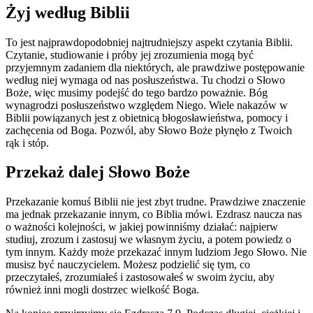
Żyj według Biblii
To jest najprawdopodobniej najtrudniejszy aspekt czytania Biblii.
Czytanie, studiowanie i próby jej zrozumienia mogą być
przyjemnym zadaniem dla niektórych, ale prawdziwe postępowanie
według niej wymaga od nas posłuszeństwa. Tu chodzi o Słowo
Boże, więc musimy podejść do tego bardzo poważnie. Bóg
wynagrodzi posłuszeństwo względem Niego. Wiele nakazów w
Biblii powiązanych jest z obietnicą błogosławieństwa, pomocy i
zachęcenia od Boga. Pozwól, aby Słowo Boże płynęło z Twoich
rąk i stóp.
Przekaż dalej Słowo Boże
Przekazanie komuś Biblii nie jest zbyt trudne. Prawdziwe znaczenie
ma jednak przekazanie innym, co Biblia mówi. Ezdrasz naucza nas
o ważności kolejności, w jakiej powinniśmy działać: najpierw
studiuj, zrozum i zastosuj we własnym życiu, a potem powiedz o
tym innym. Każdy może przekazać innym ludziom Jego Słowo. Nie
musisz być nauczycielem. Możesz podzielić się tym, co
przeczytałeś, zrozumiałeś i zastosowałeś w swoim życiu, aby
również inni mogli dostrzec wielkość Boga.