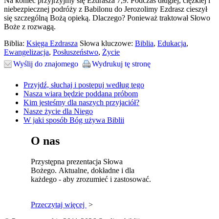
Na koniec przyjrzyjmy się Ezdrasza 7,9. Podczas długiej, ciężkiej i
niebezpiecznej podróży z Babilonu do Jerozolimy Ezdrasz cieszył
się szczególną Bożą opieką. Dlaczego? Ponieważ traktował Słowo
Boże z rozwagą.
Biblia:
Księga Ezdrasza
Słowa kluczowe:
Biblia
,
Edukacja
,
Ewangelizacja
,
Posłuszeństwo
,
Życie
Wyślij do znajomego
Wydrukuj tę stronę
Przyjdź, słuchaj i postępuj według tego
Nasza wiara będzie poddana próbom
Kim jesteśmy dla naszych przyjaciół?
Nasze życie dla Niego
W jaki sposób Bóg używa Biblii
O nas
Przystępna prezentacja Słowa
Bożego. Aktualne, dokładne i dla
każdego - aby zrozumieć i zastosować.
Przeczytaj więcej
>